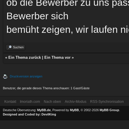
ob die Bewerber zu uns pas
Bewerber sich
bemüht zeigen, wir laufen n
Suchen
«
Ein Thema zurück
|
Ein Thema vor
»
Druckversion anzeigen
Benutzer, die gerade dieses Thema anschauen: 1 Gast/Gäste
Kontakt
Imoriath.com
Nach oben
Archiv-Modus
RSS-Synchronisation
Deutsche Übersetzung:
MyBB.de
, Powered by
MyBB
, © 2002-2026
MyBB Group
.
Designed and Coded by:
DevilKing