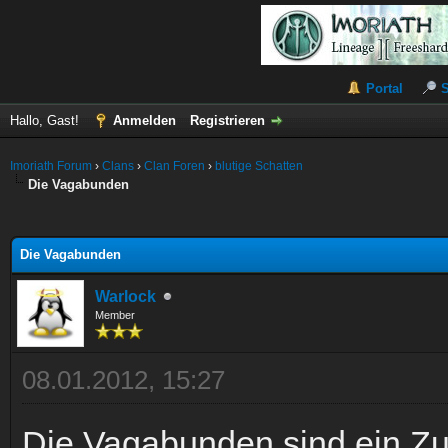
Portal
Hallo, Gast!
Anmelden
Registrieren
Imoriath Forum
›
Clans
›
Clan Foren
›
blutige Schatten
Die Vagabunden
 im Durchschnitt
Die Vagabunden
Warlock
Member
08.01.2012, 15:27
Die Vagabunden sind ein 