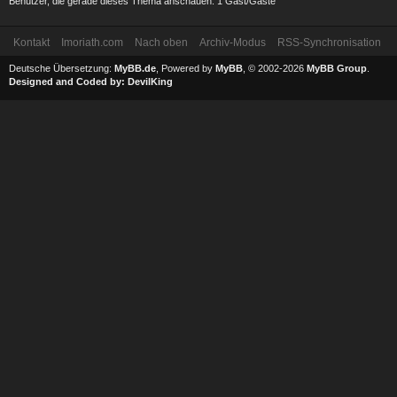
Benutzer, die gerade dieses Thema anschauen: 1 Gast/Gäste
Kontakt
Imoriath.com
Nach oben
Archiv-Modus
RSS-Synchronisation
Deutsche Übersetzung:
MyBB.de
, Powered by
MyBB
, © 2002-2026
MyBB Group
.
Designed and Coded by:
DevilKing