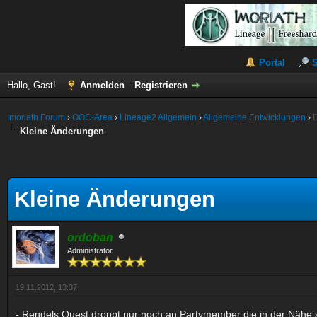
Portal
Hallo, Gast!
Anmelden
Registrieren
Imoriath Forum
›
OOC-Area
›
Lineage2 Allgemein
›
Allgemeine Entwicklungen
›
Kleine Änderungen
Kleine Änderungen
ordoban
Administrator
19.11.2012, 13:37
- Rendels Quest droppt nur noch an Partymember die in der Nähe 