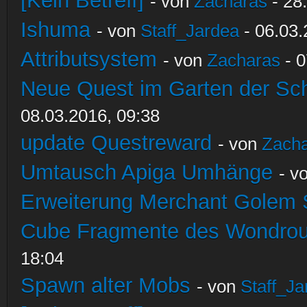
[Kein Betreff]
- von
Zacharas
- 28
Ishuma
- von
Staff_Jardea
- 06.03.
Attributsystem
- von
Zacharas
- 0
Neue Quest im Garten der Sc
08.03.2016, 09:38
update Questreward
- von
Zach
Umtausch Apiga Umhänge
- v
Erweiterung Merchant Golem
Cube Fragmente des Wondrou
18:04
Spawn alter Mobs
- von
Staff_Ja