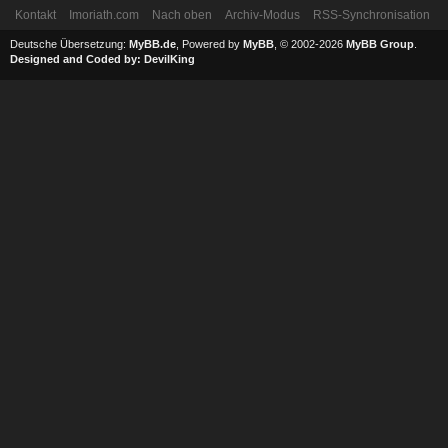
Kontakt
Imoriath.com
Nach oben
Archiv-Modus
RSS-Synchronisation
Deutsche Übersetzung:
MyBB.de
, Powered by
MyBB
, © 2002-2026
MyBB Group
.
Designed and Coded by:
DevilKing