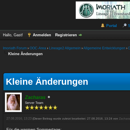
Portal
Hallo, Gast!
Anmelden
Registrieren
Imoriath Forum
›
OOC-Area
›
Lineage2 Allgemein
›
Allgemeine Entwicklungen
›
Kleine Änderungen
Kleine Änderungen
Zacharas
Server Team
27.08.2016, 13:23
(Dieser Beitrag wurde zuletzt bearbeitet: 27.08.2016, 13:24 von
Zachara
Für die warmen Sommertage: