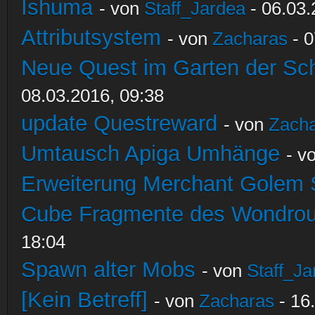
Ishuma
- von
Staff_Jardea
- 06.03.
Attributsystem
- von
Zacharas
- 0
Neue Quest im Garten der Sc
08.03.2016, 09:38
update Questreward
- von
Zach
Umtausch Apiga Umhänge
- v
Erweiterung Merchant Golem
Cube Fragmente des Wondrou
18:04
Spawn alter Mobs
- von
Staff_Ja
[Kein Betreff]
- von
Zacharas
- 16