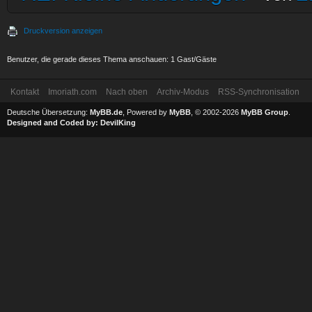
Druckversion anzeigen
Benutzer, die gerade dieses Thema anschauen: 1 Gast/Gäste
Kontakt
Imoriath.com
Nach oben
Archiv-Modus
RSS-Synchronisation
Deutsche Übersetzung:
MyBB.de
, Powered by
MyBB
, © 2002-2026
MyBB Group
.
Designed and Coded by:
DevilKing