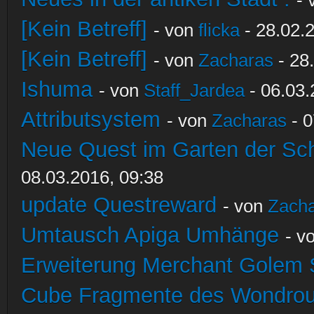
[Kein Betreff]
- von
flicka
- 28.02.
[Kein Betreff]
- von
Zacharas
- 28
Ishuma
- von
Staff_Jardea
- 06.03.
Attributsystem
- von
Zacharas
- 0
Neue Quest im Garten der Sc
08.03.2016, 09:38
update Questreward
- von
Zach
Umtausch Apiga Umhänge
- v
Erweiterung Merchant Golem
Cube Fragmente des Wondrou