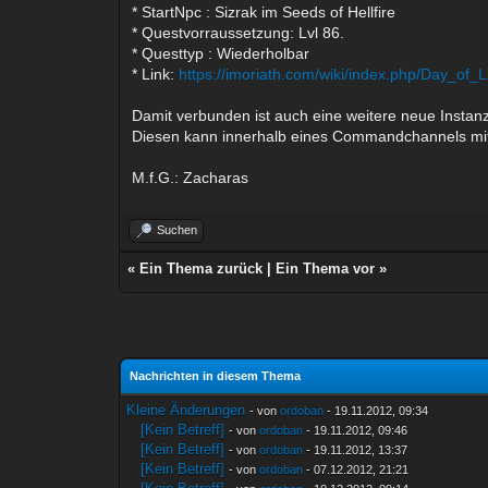
* StartNpc : Sizrak im Seeds of Hellfire
* Questvorraussetzung: Lvl 86.
* Questtyp : Wiederholbar
* Link:
https://imoriath.com/wiki/index.php/Day_of_L
Damit verbunden ist auch eine weitere neue Instanz
Diesen kann innerhalb eines Commandchannels mit 9
M.f.G.: Zacharas
Suchen
«
Ein Thema zurück
|
Ein Thema vor
»
Nachrichten in diesem Thema
Kleine Änderungen
- von
ordoban
- 19.11.2012, 09:34
[Kein Betreff]
- von
ordoban
- 19.11.2012, 09:46
[Kein Betreff]
- von
ordoban
- 19.11.2012, 13:37
[Kein Betreff]
- von
ordoban
- 07.12.2012, 21:21