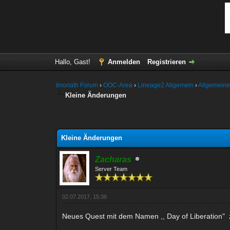
Hallo, Gast!
Anmelden
Registrieren
Imoriath Forum
›
OOC-Area
›
Lineage2 Allgemein
›
Allgemeine
Kleine Änderungen
ertung(en) - 5 im Durchschnitt
Kleine Änderungen
Zacharas
Server Team
02.07.2017, 15:36
Neues Quest mit dem Namen ,, Day of Liberation" 