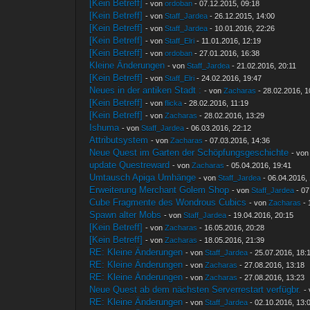
[Kein Betreff]
- von
ordoban
- 07.12.2015, 09:18
[Kein Betreff]
- von
Staff_Jardea
- 26.12.2015, 14:00
[Kein Betreff]
- von
Staff_Jardea
- 10.01.2016, 22:26
[Kein Betreff]
- von
Staff_Elri
- 11.01.2016, 12:19
[Kein Betreff]
- von
ordoban
- 27.01.2016, 16:38
Kleine Änderungen
- von
Staff_Jardea
- 21.02.2016, 20:11
[Kein Betreff]
- von
Staff_Elri
- 24.02.2016, 19:47
Neues in der antiken Stadt :
- von
Zacharas
- 28.02.2016, 1
[Kein Betreff]
- von
flicka
- 28.02.2016, 11:19
[Kein Betreff]
- von
Zacharas
- 28.02.2016, 13:29
Ishuma
- von
Staff_Jardea
- 06.03.2016, 22:12
Attributsystem
- von
Zacharas
- 07.03.2016, 14:36
Neue Quest im Garten der Schöpfungsgeschichte
- vo
update Questreward
- von
Zacharas
- 05.04.2016, 19:41
Umtausch Apiga Umhänge
- von
Staff_Jardea
- 06.04.2016,
Erweiterung Merchant Golem Shop
- von
Staff_Jardea
- 07
Cube Fragmente des Wondrous Cubics
- von
Zacharas
- 
Spawn alter Mobs
- von
Staff_Jardea
- 19.04.2016, 20:15
[Kein Betreff]
- von
Zacharas
- 16.05.2016, 20:28
[Kein Betreff]
- von
Zacharas
- 18.05.2016, 21:39
RE: Kleine Änderungen
- von
Staff_Jardea
- 25.07.2016, 18:
RE: Kleine Änderungen
- von
Zacharas
- 27.08.2016, 13:18
RE: Kleine Änderungen
- von
Zacharas
- 27.08.2016, 13:23
Neue Quest ab dem nächsten Serverrestart verfügbr.
-
RE: Kleine Änderungen
- von
Staff_Jardea
- 02.10.2016, 13: