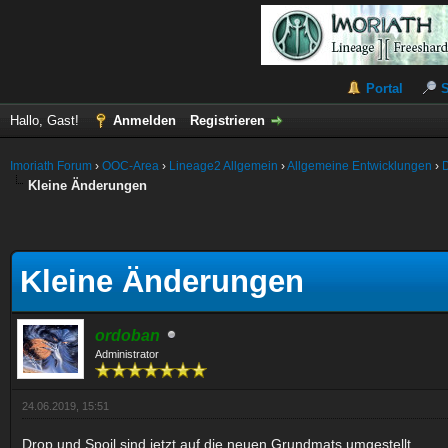
Portal
Hallo, Gast!
Anmelden
Registrieren
Imoriath Forum
›
OOC-Area
›
Lineage2 Allgemein
›
Allgemeine Entwicklungen
›
Kleine Änderungen
Kleine Änderungen
ordoban
Administrator
24.06.2019, 15:51
Drop und Spoil sind jetzt auf die neuen Grundmats umgestellt.