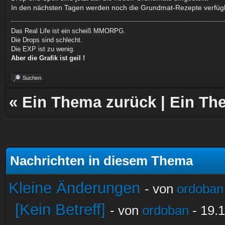
In den nächsten Tagen werden noch die Grundmat-Rezepte verfüg
Das Real Life ist ein scheiß MMORPG.
Die Drops sind schlecht.
Die EXP ist zu wenig.
Aber die Grafik ist geil !
Suchen
«
Ein Thema zurück
|
Ein Th
Nachrichten in diesem Thema
Kleine Änderungen
- von
ordoban
[Kein Betreff]
- von
ordoban
- 19.1