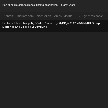
Benutzer, die gerade dieses Thema anschauen: 1 Gast/Gäste
Kontakt
Imoriath.com
Nach oben
Archiv-Modus
RSS-Synchronisation
Deutsche Übersetzung:
MyBB.de
, Powered by
MyBB
, © 2002-2026
MyBB Group
.
Designed and Coded by:
DevilKing