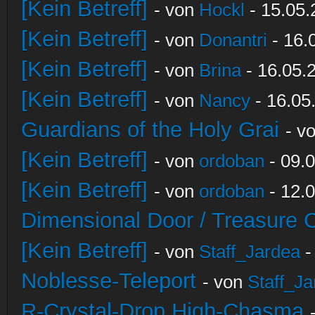
[Kein Betreff]
- von
Hockl
- 15.05.
[Kein Betreff]
- von
Donantri
- 16.
[Kein Betreff]
- von
Brina
- 16.05.
[Kein Betreff]
- von
Nancy
- 16.05
Guardians of the Holy Grai
- v
[Kein Betreff]
- von
ordoban
- 09.0
[Kein Betreff]
- von
ordoban
- 12.0
Dimensional Door / Treasure 
[Kein Betreff]
- von
Staff_Jardea
-
Noblesse-Teleport
- von
Staff_Ja
R-Crystal-Drop High-Chasma