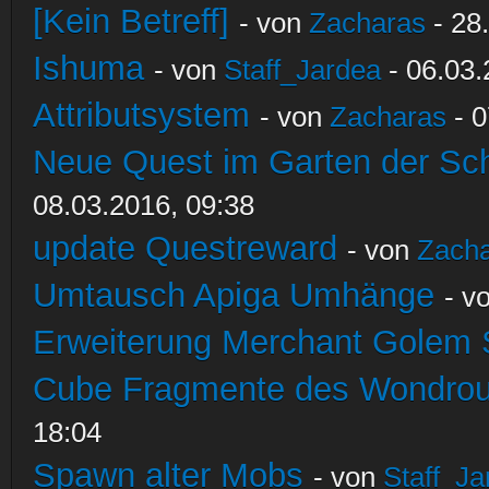
[Kein Betreff]
- von
Zacharas
- 28
Ishuma
- von
Staff_Jardea
- 06.03.
Attributsystem
- von
Zacharas
- 0
Neue Quest im Garten der Sc
08.03.2016, 09:38
update Questreward
- von
Zach
Umtausch Apiga Umhänge
- v
Erweiterung Merchant Golem
Cube Fragmente des Wondrou
18:04
Spawn alter Mobs
- von
Staff_Ja