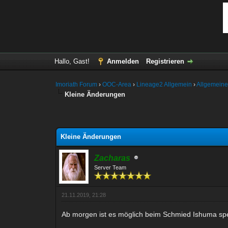
Hallo, Gast!
Anmelden
Registrieren
Imoriath Forum
›
OOC-Area
›
Lineage2 Allgemein
›
Allgemeine
Kleine Änderungen
ertung(en) - 5 im Durchschnitt
Kleine Änderungen
Zacharas
Server Team
21.11.2019, 21:28
Ab morgen ist es möglich beim Schmied Ishuma sp