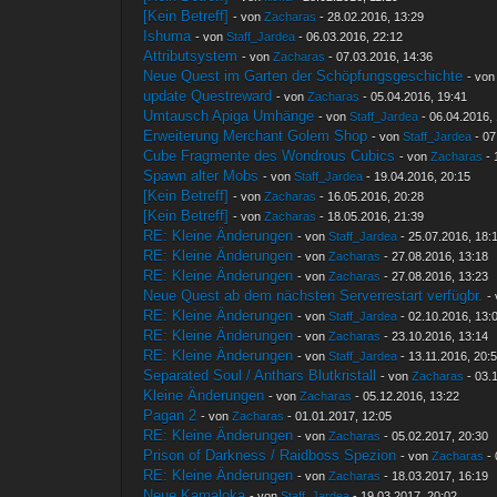
[Kein Betreff]
- von
Zacharas
- 28.02.2016, 13:29
Ishuma
- von
Staff_Jardea
- 06.03.2016, 22:12
Attributsystem
- von
Zacharas
- 07.03.2016, 14:36
Neue Quest im Garten der Schöpfungsgeschichte
- vo
update Questreward
- von
Zacharas
- 05.04.2016, 19:41
Umtausch Apiga Umhänge
- von
Staff_Jardea
- 06.04.2016,
Erweiterung Merchant Golem Shop
- von
Staff_Jardea
- 07
Cube Fragmente des Wondrous Cubics
- von
Zacharas
- 
Spawn alter Mobs
- von
Staff_Jardea
- 19.04.2016, 20:15
[Kein Betreff]
- von
Zacharas
- 16.05.2016, 20:28
[Kein Betreff]
- von
Zacharas
- 18.05.2016, 21:39
RE: Kleine Änderungen
- von
Staff_Jardea
- 25.07.2016, 18:
RE: Kleine Änderungen
- von
Zacharas
- 27.08.2016, 13:18
RE: Kleine Änderungen
- von
Zacharas
- 27.08.2016, 13:23
Neue Quest ab dem nächsten Serverrestart verfügbr.
-
RE: Kleine Änderungen
- von
Staff_Jardea
- 02.10.2016, 13:
RE: Kleine Änderungen
- von
Zacharas
- 23.10.2016, 13:14
RE: Kleine Änderungen
- von
Staff_Jardea
- 13.11.2016, 20:
Separated Soul / Anthars Blutkristall
- von
Zacharas
- 03.
Kleine Änderungen
- von
Zacharas
- 05.12.2016, 13:22
Pagan 2
- von
Zacharas
- 01.01.2017, 12:05
RE: Kleine Änderungen
- von
Zacharas
- 05.02.2017, 20:30
Prison of Darkness / Raidboss Spezion
- von
Zacharas
- 
RE: Kleine Änderungen
- von
Zacharas
- 18.03.2017, 16:19
Neue Kamaloka
- von
Staff_Jardea
- 19.03.2017, 20:02