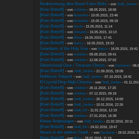
Reaktivierung alter Beast Farm Mobs
- von
Staff_Jardea
-
[Kein Betreff]
- von
ordoban
- 08.05.2015, 18:06
[Kein Betreff]
- von
Amandria
- 10.05.2015, 23:46
[Kein Betreff]
- von
Amandria
- 15.05.2015, 09:19
[Kein Betreff]
- von
Hockl
- 15.05.2015, 11:14
[Kein Betreff]
- von
Donantri
- 16.05.2015, 10:13
[Kein Betreff]
- von
Brina
- 16.05.2015, 17:41
[Kein Betreff]
- von
Nancy
- 16.05.2015, 19:33
Guardians of the Holy Grai
- von
Nancy
- 16.05.2015, 19:42
[Kein Betreff]
- von
ordoban
- 09.08.2015, 09:41
[Kein Betreff]
- von
ordoban
- 12.08.2015, 07:02
Dimensional Door / Treasure Chests
- von
Zacharas
- 06.
[Kein Betreff]
- von
Staff_Jardea
- 21.09.2015, 19:08
Noblesse-Teleport
- von
Staff_Jardea
- 07.10.2015, 18:42
R-Crystal-Drop High-Chasma
- von
Staff_Jardea
- 01.11.201
[Kein Betreff]
- von
ordoban
- 26.11.2015, 17:20
[Kein Betreff]
- von
ordoban
- 07.12.2015, 09:18
[Kein Betreff]
- von
Staff_Jardea
- 26.12.2015, 14:00
[Kein Betreff]
- von
Staff_Jardea
- 10.01.2016, 22:26
[Kein Betreff]
- von
Staff_Elri
- 11.01.2016, 12:19
[Kein Betreff]
- von
ordoban
- 27.01.2016, 16:38
Kleine Änderungen
- von
Staff_Jardea
- 21.02.2016, 20:11
[Kein Betreff]
- von
Staff_Elri
- 24.02.2016, 19:47
Neues in der antiken Stadt :
- von
Zacharas
- 28.02.2016, 1
[Kein Betreff]
- von
flicka
- 28.02.2016, 11:19