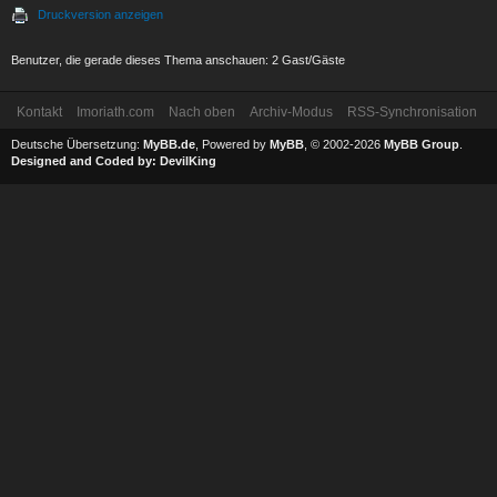
Druckversion anzeigen
Benutzer, die gerade dieses Thema anschauen: 2 Gast/Gäste
Kontakt
Imoriath.com
Nach oben
Archiv-Modus
RSS-Synchronisation
Deutsche Übersetzung:
MyBB.de
, Powered by
MyBB
, © 2002-2026
MyBB Group
.
Designed and Coded by:
DevilKing