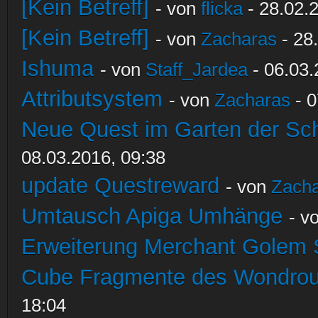
[Kein Betreff]
- von
flicka
- 28.02.
[Kein Betreff]
- von
Zacharas
- 28
Ishuma
- von
Staff_Jardea
- 06.03.
Attributsystem
- von
Zacharas
- 0
Neue Quest im Garten der Sc
08.03.2016, 09:38
update Questreward
- von
Zach
Umtausch Apiga Umhänge
- v
Erweiterung Merchant Golem
Cube Fragmente des Wondrou
18:04