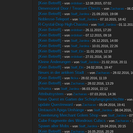
[Kein Betreff]
- von
ordoban
- 12.08.2015, 07:02
Dimensional Door / Treasure Chests
- von
Zacharas
- 06.
[Kein Betreff]
- von
Staff_Jardea
- 21.09.2015, 19:08
Noblesse-Teleport
- von
Staff_Jardea
- 07.10.2015, 18:42
R-Crystal-Drop High-Chasma
- von
Staff_Jardea
- 01.11.201
[Kein Betreff]
- von
ordoban
- 26.11.2015, 17:20
[Kein Betreff]
- von
ordoban
- 07.12.2015, 09:18
[Kein Betreff]
- von
Staff_Jardea
- 26.12.2015, 14:00
[Kein Betreff]
- von
Staff_Jardea
- 10.01.2016, 22:26
[Kein Betreff]
- von
Staff_Elri
- 11.01.2016, 12:19
[Kein Betreff]
- von
ordoban
- 27.01.2016, 16:38
Kleine Änderungen
- von
Staff_Jardea
- 21.02.2016, 20:11
[Kein Betreff]
- von
Staff_Elri
- 24.02.2016, 19:47
Neues in der antiken Stadt :
- von
Zacharas
- 28.02.2016, 1
[Kein Betreff]
- von
flicka
- 28.02.2016, 11:19
[Kein Betreff]
- von
Zacharas
- 28.02.2016, 13:29
Ishuma
- von
Staff_Jardea
- 06.03.2016, 22:12
Attributsystem
- von
Zacharas
- 07.03.2016, 14:36
Neue Quest im Garten der Schöpfungsgeschichte
- vo
update Questreward
- von
Zacharas
- 05.04.2016, 19:41
Umtausch Apiga Umhänge
- von
Staff_Jardea
- 06.04.2016,
Erweiterung Merchant Golem Shop
- von
Staff_Jardea
- 07
Cube Fragmente des Wondrous Cubics
- von
Zacharas
- 
Spawn alter Mobs
- von
Staff_Jardea
- 19.04.2016, 20:15
[Kein Betreff]
- von
Zacharas
- 16.05.2016, 20:28