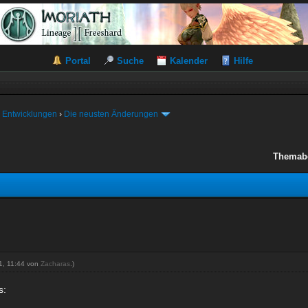
Portal
Suche
Kalender
Hilfe
 Entwicklungen
›
Die neusten Änderungen
Themab
21, 11:44 von
Zacharas
.)
es: