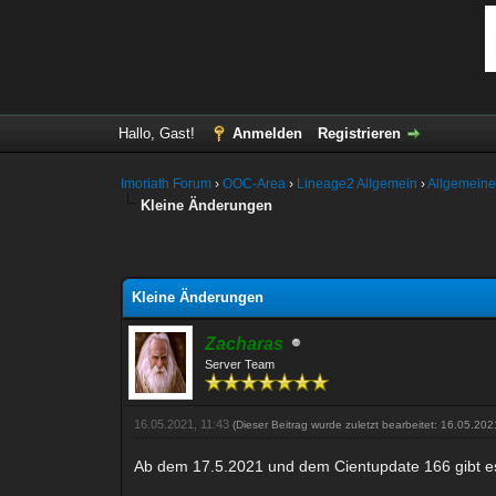
Hallo, Gast!
Anmelden
Registrieren
Imoriath Forum
›
OOC-Area
›
Lineage2 Allgemein
›
Allgemeine
Kleine Änderungen
ertung(en) - 5 im Durchschnitt
Kleine Änderungen
Zacharas
Server Team
16.05.2021, 11:43
(Dieser Beitrag wurde zuletzt bearbeitet: 16.05.20
Ab dem 17.5.2021 und dem Cientupdate 166 gibt 