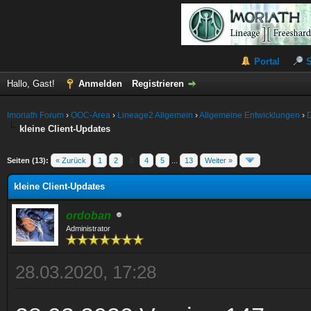
Portal
Hallo, Gast!
Anmelden
Registrieren
Imoriath Forum
›
OOC-Area
›
Lineage2 Allgemein
›
Allgemeine Entwicklungen
›
kleine Client-Updates
Seiten (13):
« Zurück
1
2
3
4
5
...
13
Weiter »
kleine Client-Updates
ordoban
Administrator
28.03.2020, 17:28