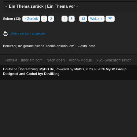
«
Ein Thema zurück
|
Ein Thema vor
»
Seiten (13):
« Zurück
1
2
3
4
5
...
13
Weiter »
Druckversion anzeigen
Benutzer, die gerade dieses Thema anschauen: 1 Gast/Gäste
Kontakt
Imoriath.com
Nach oben
Archiv-Modus
RSS-Synchronisation
Deutsche Übersetzung:
MyBB.de
, Powered by
MyBB
, © 2002-2026
MyBB Group
.
Designed and Coded by:
DevilKing