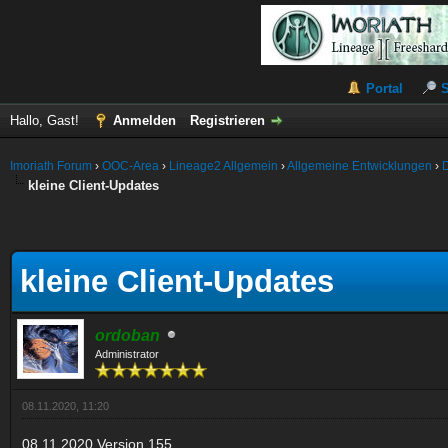
Portal
Hallo, Gast!
Anmelden
Registrieren
Imoriath Forum
›
OOC-Area
›
Lineage2 Allgemein
›
Allgemeine Entwicklungen
›
kleine Client-Updates
kleine Client-Updates
ordoban
Administrator
08.11.2020, 11:20
08.11.2020
Version 155