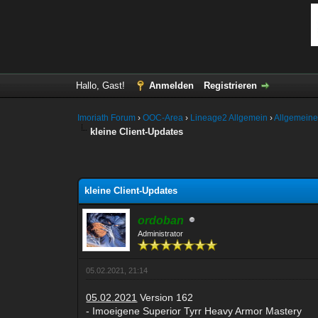
Hallo, Gast!
Anmelden
Registrieren
Imoriath Forum
›
OOC-Area
›
Lineage2 Allgemein
›
Allgemeine
kleine Client-Updates
ertung(en) - 5 im Durchschnitt
kleine Client-Updates
ordoban
Administrator
05.02.2021, 21:14
05.02.2021
Version 162
- Imoeigene Superior Tyrr Heavy Armor Mastery