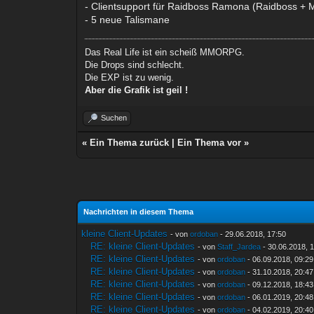
- Clientsupport für Raidboss Ramona (Raidboss + 
- 5 neue Talismane
Das Real Life ist ein scheiß MMORPG.
Die Drops sind schlecht.
Die EXP ist zu wenig.
Aber die Grafik ist geil !
Suchen
«
Ein Thema zurück
|
Ein Thema vor
»
Nachrichten in diesem Thema
kleine Client-Updates
- von
ordoban
- 29.06.2018, 17:50
RE: kleine Client-Updates
- von
Staff_Jardea
- 30.06.2018, 
RE: kleine Client-Updates
- von
ordoban
- 06.09.2018, 09:29
RE: kleine Client-Updates
- von
ordoban
- 31.10.2018, 20:47
RE: kleine Client-Updates
- von
ordoban
- 09.12.2018, 18:43
RE: kleine Client-Updates
- von
ordoban
- 06.01.2019, 20:48
RE: kleine Client-Updates
- von
ordoban
- 04.02.2019, 20:40