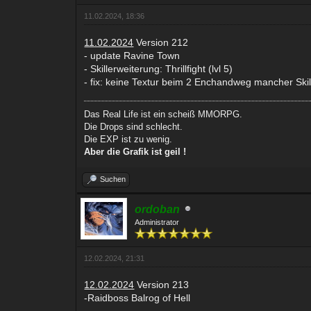
11.02.2024, 18:36
11.02.2024
Version 212
- update Ravine Town
- Skillerweiterung: Thrillfight (lvl 5)
- fix: keine Textur beim 2 Enchandweg mancher Skil
Das Real Life ist ein scheiß MMORPG.
Die Drops sind schlecht.
Die EXP ist zu wenig.
Aber die Grafik ist geil !
Suchen
ordoban
Administrator
12.02.2024, 21:31
12.02.2024
Version 213
-Raidboss Balrog of Hell