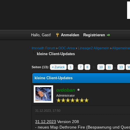
Hallo, Gast!
Anmelden
Registrieren
Imoriath Forum
›
OOC-Area
›
Lineage2 Allgemein
›
Allgemeine
kleine Client-Updates
ertung(en) - 5 im Durchschnitt
Seiten (13):
« Zurück
1
...
7
8
9
10
11
...
13
W
kleine Client-Updates
ordoban
Administrator
31.12.2023, 17:50
31.12.2023
Version 208
- neues Map Dethrone Fire (Bespawnung und Quest