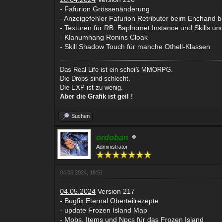
- Fafurion Grössenänderung
- Anzeigefehler Fafurion Retributer beim Enchand
- Texturen für RB. Baphomet Instance und Skills u
- Klanumhang Ronins Cloak
- Skill Shadow Touch für manche Othell-Klassen
Das Real Life ist ein scheiß MMORPG.
Die Drops sind schlecht.
Die EXP ist zu wenig.
Aber die Grafik ist geil !
Suchen
ordoban
Administrator
04.05.2024, 18:51
04.05.2024
Version 217
- Bugfix Eternal Oberteilrezepte
- update Frozen Island Map
- Mobs, Items und Npcs für das Frozen Island