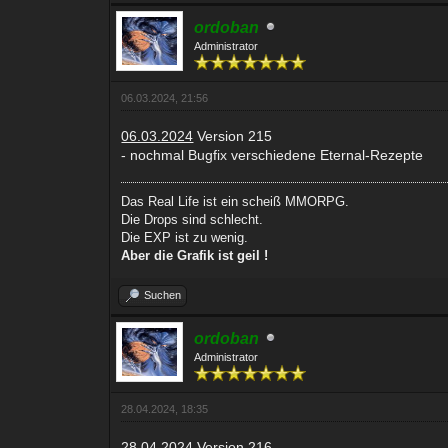
ordoban
Administrator
06.03.2024, 21:56
06.03.2024
Version 215
- nochmal Bugfix verschiedene Eternal-Rezepte
Das Real Life ist ein scheiß MMORPG.
Die Drops sind schlecht.
Die EXP ist zu wenig.
Aber die Grafik ist geil !
Suchen
ordoban
Administrator
28.04.2024, 18:35
28.04.2024
Version 216