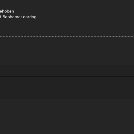
 behoben
nd Baphomet earring