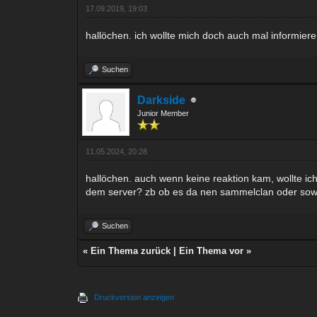
17.09.2019, 19:03
hallöchen. ich wollte mich doch auch mal informiere
Suchen
Darkside
Junior Member
11.05.2024, 20:28
hallöchen. auch wenn keine reaktion kam, wollte ich
dem server? zb ob es da nen sammelclan oder sowas 
Suchen
«
Ein Thema zurück
|
Ein Thema vor
»
Druckversion anzeigen