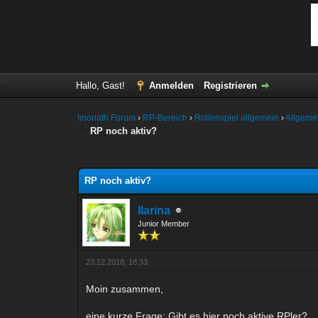
Hallo, Gast!
Anmelden
Registrieren
Imoriath Forum
›
RP-Bereich
›
Rollenspiel allgemein
›
Allgeme
RP noch aktiv?
0 Bewertung(en) - 0 im Durchschnitt
1
2
3
4
5
RP noch aktiv?
Ilarina
Junior Member
23.12.2018, 18:33
Moin zusammen,
eine kurze Frage: Gibt es hier noch aktive RPler?