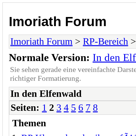
Imoriath Forum
Imoriath Forum
>
RP-Bereich
Normale Version:
In den El
Sie sehen gerade eine vereinfachte Darst
richtiger Formatierung.
In den Elfenwald
Seiten:
1
2
3
4
5
6
7
8
Themen