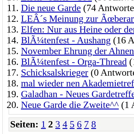
Die neue Garde
(74 Antworte
LEÂ´s Meinung zur Ãœberarb
Elfen: Nur aus Heine oder d
BlÃ¼tenfest - Aushang
(16 A
November Ehrung der Ahnen
BlÃ¼tenfest - Orga-Thread
(
Schicksalskrieger
(0 Antwort
mal wieder nen Akademietref
Galadhan - Neues Gardetreff
Neue Garde die Zweite^^
(1 
Seiten:
1
2
3
4
5
6
7
8