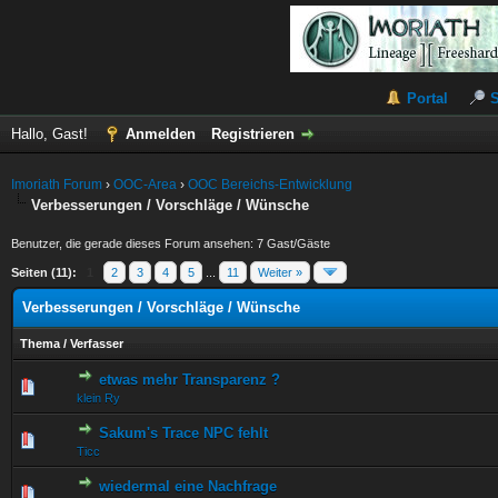
Portal
Hallo, Gast!
Anmelden
Registrieren
Imoriath Forum
›
OOC-Area
›
OOC Bereichs-Entwicklung
Verbesserungen / Vorschläge / Wünsche
Benutzer, die gerade dieses Forum ansehen: 7 Gast/Gäste
Seiten (11):
1
2
3
4
5
...
11
Weiter »
Verbesserungen / Vorschläge / Wünsche
Thema
/
Verfasser
etwas mehr Transparenz ?
3 Bewertung(en) - 5 von 5 durchschnittlich
1
2
3
4
5
klein Ry
Sakum's Trace NPC fehlt
0 Bewertung(en) - 0 von 5 durchschnittlich
1
2
3
4
5
Ticc
wiedermal eine Nachfrage
0 Bewertung(en) - 0 von 5 durchschnittlich
1
2
3
4
5