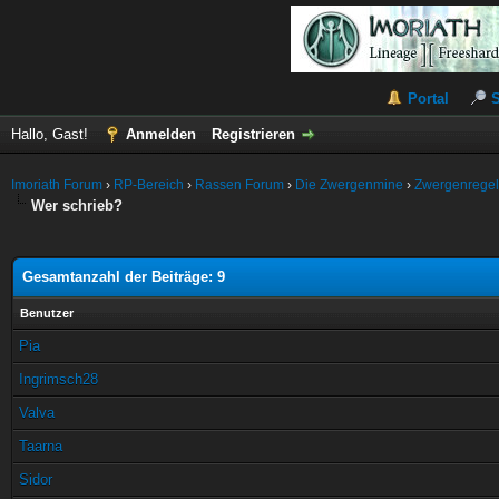
Portal
Hallo, Gast!
Anmelden
Registrieren
Imoriath Forum
›
RP-Bereich
›
Rassen Forum
›
Die Zwergenmine
›
Zwergenrege
Wer schrieb?
Gesamtanzahl der Beiträge: 9
Benutzer
Pia
Ingrimsch28
Valva
Taarna
Sidor