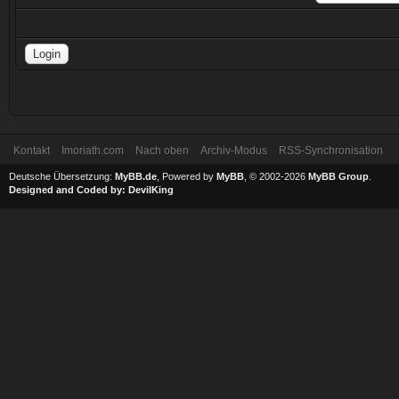
Kontakt
Imoriath.com
Nach oben
Archiv-Modus
RSS-Synchronisation
Deutsche Übersetzung:
MyBB.de
, Powered by
MyBB
, © 2002-2026
MyBB Group
.
Designed and Coded by:
DevilKing