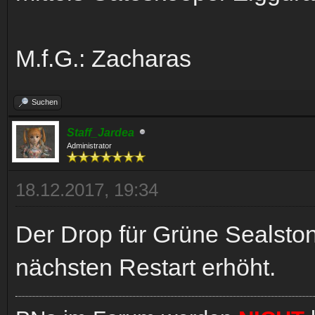
M.f.G.: Zacharas
Suchen
Staff_Jardea
Administrator
18.12.2017, 19:34
Der Drop für Grüne Sealston
nächsten Restart erhöht.