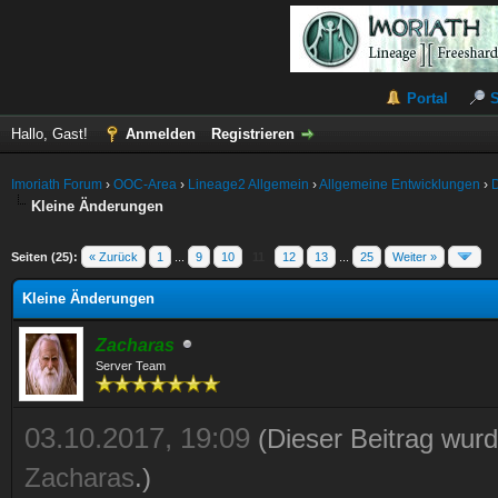
Portal
Hallo, Gast!
Anmelden
Registrieren
Imoriath Forum
›
OOC-Area
›
Lineage2 Allgemein
›
Allgemeine Entwicklungen
›
Kleine Änderungen
Seiten (25):
« Zurück
1
...
9
10
11
12
13
...
25
Weiter »
Kleine Änderungen
Zacharas
Server Team
03.10.2017, 19:09
(Dieser Beitrag wurd
Zacharas
.)