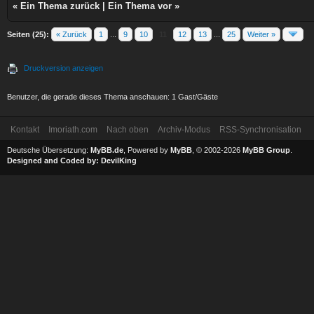
«
Ein Thema zurück
|
Ein Thema vor
»
Seiten (25):
« Zurück
1
...
9
10
11
12
13
...
25
Weiter »
Druckversion anzeigen
Benutzer, die gerade dieses Thema anschauen: 1 Gast/Gäste
Kontakt
Imoriath.com
Nach oben
Archiv-Modus
RSS-Synchronisation
Deutsche Übersetzung:
MyBB.de
, Powered by
MyBB
, © 2002-2026
MyBB Group
.
Designed and Coded by:
DevilKing