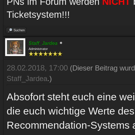
PNs im Forum werden
NICHT
b
Ticketsystem!!!
Suchen
Staff_Jardea
Administrator
28.02.2018, 17:00
(Dieser Beitrag wurd
Staff_Jardea
.)
Absofort steht euch eine wei
die euch wichtige Werte de
Recommendation-Systems a