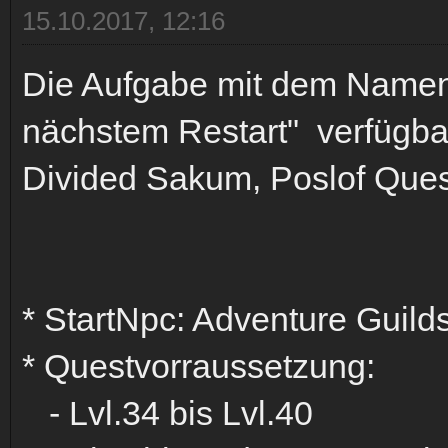
15.10.2017, 12:16
Die Aufgabe mit dem Namen
nächstem Restart" verfügbar
Divided Sakum, Poslof Ques
* StartNpc: Adventure Guild
* Questvorraussetzung:
- Lvl.34 bis Lvl.40