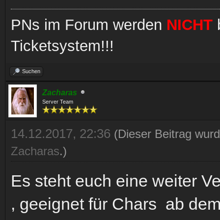
PNs im Forum werden
NICHT
b
Ticketsystem!!!
Suchen
Zacharas
Server Team
14.12.2017, 22:36
(Dieser Beitrag wurd
Zacharas
.)
Es steht euch eine weiter Ve
, geeignet für Chars ab dem