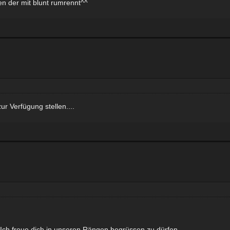
en der mit blunt rumrennt^^
r Verfügung stellen....
 Ich freue dich in unseren Rängen begrüssen zu dürfen.