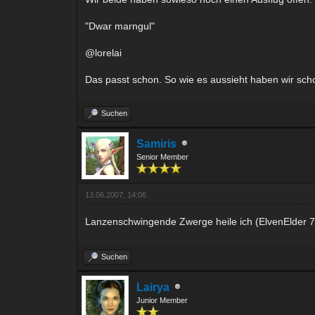
"Dwar marngul"
@lorelai
Das passt schon. So wie es aussieht haben wir sc
Suchen
Samiris
Senior Member
13.06.2007, 14:06
Lanzenschwingende Zwerge heile ich (ElvenElder 7
Suchen
Lairya
Junior Member