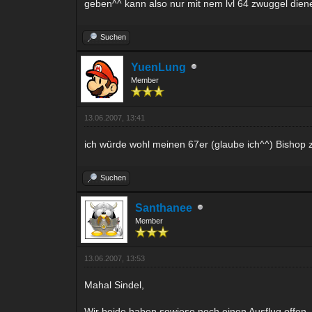
geben^^ kann also nur mit nem lvl 64 zwuggel dien
Suchen
YuenLung
Member
13.06.2007, 13:41
ich würde wohl meinen 67er (glaube ich^^) Bishop zu
Suchen
Santhanee
Member
13.06.2007, 13:53
Mahal Sindel,
Wir beide haben sowieso noch einen Ausflug offen.