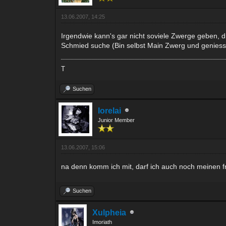
13.06.2007, 14:25
Irgendwie kann's gar nicht soviele Zwerge geben, 
Schmied suche (Bin selbst Main Zwerg und geniesse
T
Suchen
lorelai
Junior Member
13.06.2007, 15:06
na denn komm ich mit, darf ich auch noch meinen fr
Suchen
Xulpheia
Imoriath