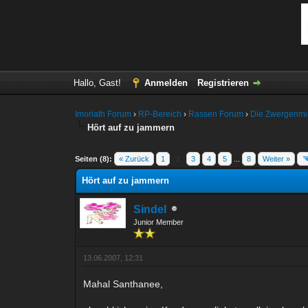
Hallo, Gast!
Anmelden
Registrieren
Imoriath Forum
›
RP-Bereich
›
Rassen Forum
›
Die Zwergenm
Hört auf zu jammern
0 Bewertung(en) - 0 im Durchschnitt
1
2
3
4
5
Seiten (8):
« Zurück
1
2
3
4
5
...
8
Weiter »
Hört auf zu jammern
Sindel
Junior Member
13.06.2007, 12:31
Mahal Santhanee,