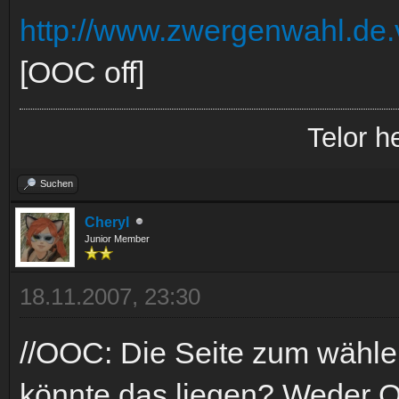
http://www.zwergenwahl.de.
[OOC off]
Telor h
Suchen
Cheryl
Junior Member
18.11.2007, 23:30
//OOC: Die Seite zum wählen 
könnte das liegen? Weder O