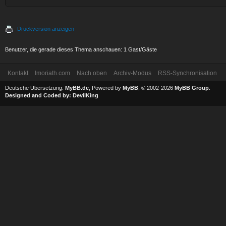
Druckversion anzeigen
Benutzer, die gerade dieses Thema anschauen: 1 Gast/Gäste
Kontakt
Imoriath.com
Nach oben
Archiv-Modus
RSS-Synchronisation
Deutsche Übersetzung:
MyBB.de
, Powered by
MyBB
, © 2002-2026
MyBB Group
.
Designed and Coded by:
DevilKing