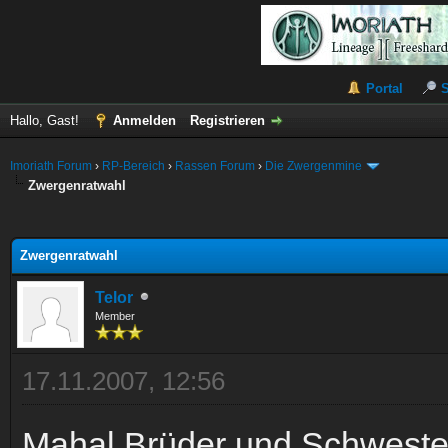
Portal
Hallo, Gast!
Anmelden
Registrieren
Imoriath Forum
›
RP-Bereich
›
Rassen Forum
›
Die Zwergenmine
Zwergenratwahl
 im Durchschnitt
Zwergenratwahl
Telor
Member
17.11.2007, 12:56
Mahal Brüder und Schweste