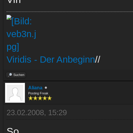
Viridis - Der Anbeginn
//
Suchen
Aliana
Posting Freak
23.02.2008, 15:29
So..