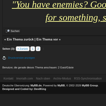
"You have enemies? Goo
for something, s
Suchen
«
Ein Thema zurück
|
Ein Thema vor
»
Seiten (3):
« Zurück
1
2
3
Druckversion anzeigen
Benutzer, die gerade dieses Thema anschauen: 2 Gast/Gäste
Kontakt
Imoriath.com
Nach oben
Archiv-Modus
RSS-Synchronisation
Deutsche Übersetzung:
MyBB.de
, Powered by
MyBB
, © 2002-2026
MyBB Group
.
Designed and Coded by:
DevilKing