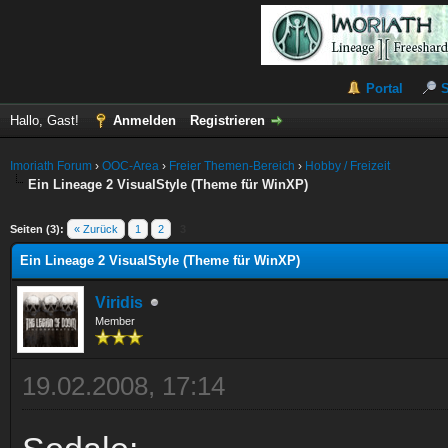
Portal
Hallo, Gast!
Anmelden
Registrieren
Imoriath Forum
›
OOC-Area
›
Freier Themen-Bereich
›
Hobby / Freizeit
Ein Lineage 2 VisualStyle (Theme für WinXP)
 im Durchschnitt
Seiten (3):
« Zurück
1
2
3
Ein Lineage 2 VisualStyle (Theme für WinXP)
Viridis
Member
19.02.2008, 17:14