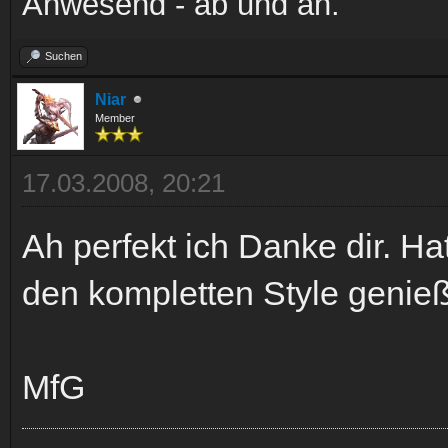
Anwesend - ab und an.
Suchen
Niar
Member
17.03.2008, 20:21
Ah perfekt ich Danke dir. Ha
den kompletten Style genieß
MfG