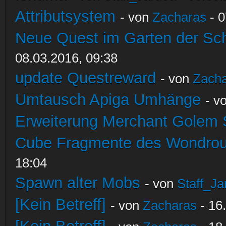
Attributsystem
- von
Zacharas
- 0
Neue Quest im Garten der Sc
08.03.2016, 09:38
update Questreward
- von
Zach
Umtausch Apiga Umhänge
- v
Erweiterung Merchant Golem
Cube Fragmente des Wondrou
18:04
Spawn alter Mobs
- von
Staff_Ja
[Kein Betreff]
- von
Zacharas
- 16