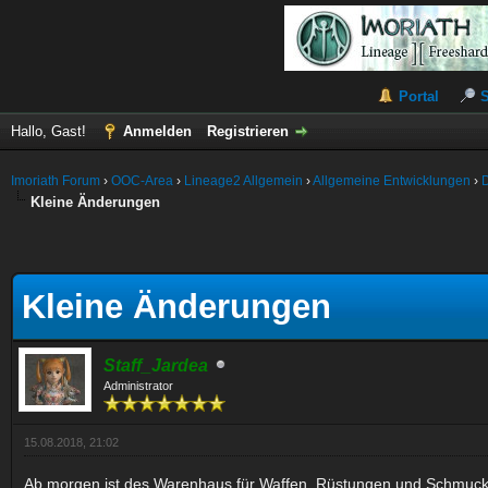
Portal
Hallo, Gast!
Anmelden
Registrieren
Imoriath Forum
›
OOC-Area
›
Lineage2 Allgemein
›
Allgemeine Entwicklungen
›
Kleine Änderungen
Kleine Änderungen
Staff_Jardea
Administrator
15.08.2018, 21:02
Ab morgen ist des Warenhaus für Waffen, Rüstungen und Schmuck