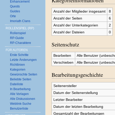
Kategorieinformationen
Enhancement
Quests
Anzahl der Mitglieder insgesamt
8
Guides
Orte
Anzahl der Seiten
6
Imoriath Clans
Anzahl der Unterkategorien
2
ROLLENSPIEL (RP)
Anzahl der Dateien
0
Rollenspiel
RP-Guide
Seitenschutz
RP-Charaktere
FÜR AUTOREN
Erste Schritte
Bearbeiten
Alle Benutzer (unbesch
Letzte Änderungen
Verschieben
Alle Benutzer (unbesch
Richtlinien
Kategorien
Bearbeitungsgeschichte
Gewünschte Seiten
Beliebte Seiten
Dateiliste
Seitenersteller
In Bearbeitung
Datum der Seitenerstellung
Alle Vorlagen
Alle Diskussionen
Letzter Bearbeiter
Weblink-Suche
Datum der letzten Bearbeitung
Benutzerliste
Gesamtzahl der Bearbeitungen