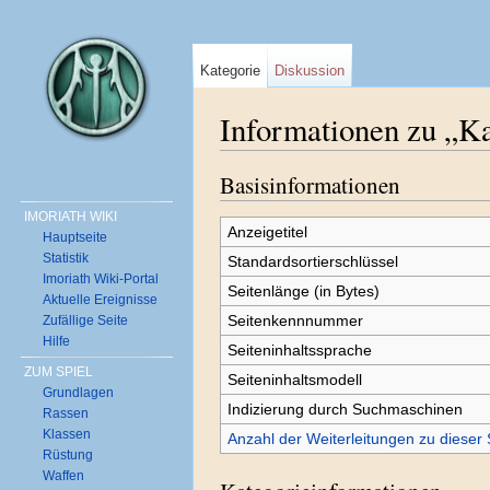
Kategorie
Diskussion
Informationen zu „Ka
Wechseln zu:
Navigation
,
Suche
Basisinformationen
IMORIATH WIKI
Anzeigetitel
Hauptseite
Statistik
Standardsortierschlüssel
Imoriath Wiki-Portal
Seitenlänge (in Bytes)
Aktuelle Ereignisse
Seitenkennnummer
Zufällige Seite
Hilfe
Seiteninhaltssprache
ZUM SPIEL
Seiteninhaltsmodell
Grundlagen
Indizierung durch Suchmaschinen
Rassen
Klassen
Anzahl der Weiterleitungen zu dieser 
Rüstung
Waffen