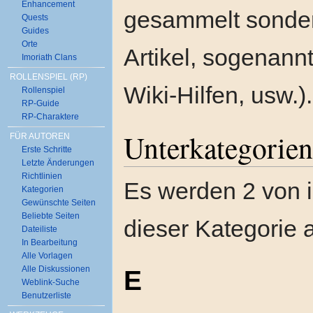
Enhancement
gesammelt sonder
Quests
Guides
Orte
Artikel, sogenannt
Imoriath Clans
ROLLENSPIEL (RP)
Wiki-Hilfen, usw.).
Rollenspiel
RP-Guide
RP-Charaktere
Unterkategorien
FÜR AUTOREN
Erste Schritte
Letzte Änderungen
Richtlinien
Es werden 2 von i
Kategorien
Gewünschte Seiten
Beliebte Seiten
dieser Kategorie 
Dateiliste
In Bearbeitung
Alle Vorlagen
Alle Diskussionen
E
Weblink-Suche
Benutzerliste