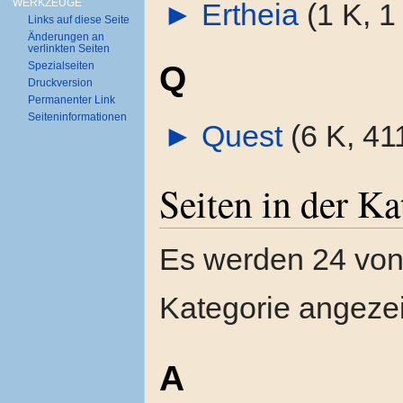
WERKZEUGE
►
Ertheia
‎
(1 K, 1
Links auf diese Seite
Änderungen an
verlinkten Seiten
Q
Spezialseiten
Druckversion
Permanenter Link
Seiten­informationen
►
Quest
‎
(6 K, 41
Seiten in der K
Es werden 24 von 
Kategorie angezei
A