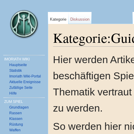
Kategorie
Diskussion
Kategorie:Gui
Wechseln zu:
Navigation
,
Suche
Hier werden Artik
IMORIATH WIKI
Hauptseite
Statistik
beschäftigen Spiel
Imoriath Wiki-Portal
Aktuelle Ereignisse
Zufällige Seite
Thematik vertraut
Hilfe
ZUM SPIEL
zu werden.
Grundlagen
Rassen
Klassen
So werden hier ni
Rüstung
Waffen