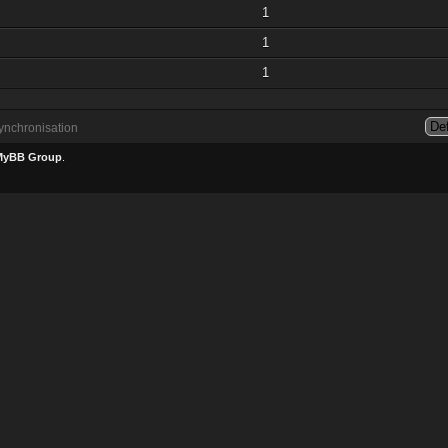
1
1
1
nchronisation
MyBB Group
.