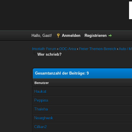
Hallo, Gast!
Anmelden
Registrieren
Imoriath Forum
›
OOC-Area
›
Freier Themen-Bereich
›
Auto / M
Wer schrieb?
Gesamtanzahl der Beiträge: 9
Benutzer
Haukat
Peppina
Thaleha
Noarghwok
Cillian2