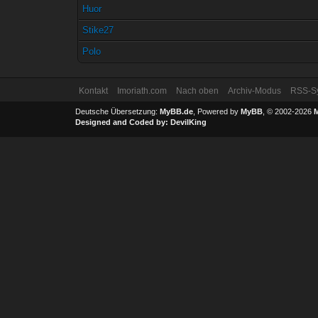
Huor
Stike27
Polo
Kontakt
Imoriath.com
Nach oben
Archiv-Modus
RSS-Sy
Deutsche Übersetzung:
MyBB.de
, Powered by
MyBB
, © 2002-2026
Designed and Coded by:
DevilKing