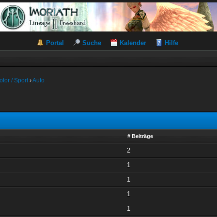
Portal
Suche
Kalender
Hilfe
otor / Sport
›
Auto
# Beiträge
2
1
1
1
1