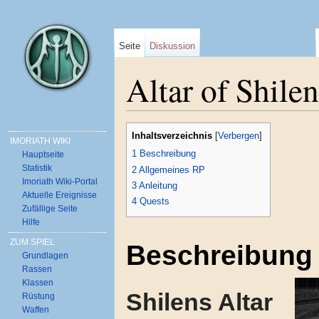
Seite
Diskussion
Altar of Shilen
Wechseln zu:
Navigation
,
Suche
Inhaltsverzeichnis
[
Verbergen
]
IMORIATH WIKI
1
Beschreibung
Hauptseite
Statistik
2
Allgemeines RP
Imoriath Wiki-Portal
3
Anleitung
Aktuelle Ereignisse
4
Quests
Zufällige Seite
Hilfe
ZUM SPIEL
Beschreibung
Grundlagen
Rassen
Klassen
Shilens Altar
Rüstung
Waffen