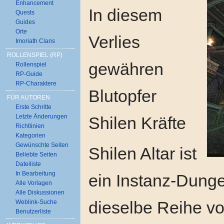
Enhancement
In diesem
Quests
Guides
Orte
Verlies
Imoriath Clans
ROLLENSPIEL (RP)
gewähren
Rollenspiel
RP-Guide
RP-Charaktere
Blutopfer
FÜR AUTOREN
Erste Schritte
Letzte Änderungen
Shilen Kräfte
Richtlinien
Kategorien
Gewünschte Seiten
Shilen Altar ist
Beliebte Seiten
Dateiliste
In Bearbeitung
ein Instanz-Dunge
Alle Vorlagen
Alle Diskussionen
dieselbe Reihe v
Weblink-Suche
Benutzerliste