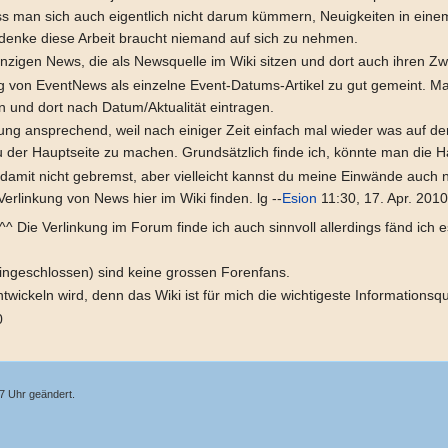
man sich auch eigentlich nicht darum kümmern, Neuigkeiten in einem zw
denke diese Arbeit braucht niemand auf sich zu nehmen.
einzigen News, die als Newsquelle im Wiki sitzen und dort auch ihren Zw
ung von EventNews als einzelne Event-Datums-Artikel zu gut gemeint. M
und dort nach Datum/Aktualität eintragen.
ung ansprechend, weil nach einiger Zeit einfach mal wieder was auf der
er Hauptseite zu machen. Grundsätzlich finde ich, könnte man die Hau
n damit nicht gebremst, aber vielleicht kannst du meine Einwände auch 
Verlinkung von News hier im Wiki finden. lg --
Esion
11:30, 17. Apr. 201
^^ Die Verlinkung im Forum finde ich auch sinnvoll allerdings fänd ich
eingeschlossen) sind keine grossen Forenfans.
twickeln wird, denn das Wiki ist für mich die wichtigeste Informationsqu
0
07 Uhr geändert.