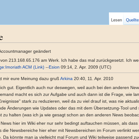
Lesen
Quellte
e
 Accountmanager geändert
on 213.168.65.176 am Werk. Ich habe das mal zurückgesetzt. Ich weiß 
ge:Imoriath ACM (Link)
--
Esion
09:14, 2. Apr. 2009 (UTC)
gt mir eure Meinung dazu gruß
Arkina
20:40, 11. Apr. 2010
lich gut. Eigentlich auch nur deswegen, weil auch bei den anderen News
jemand macht es sich zur Aufgabe und auch dann ist die Frage, wie la
reignisse" stark zu reduzieren, weil da zu viel drauf ist, was nie aktualis
de Änderungen wie Updates oder das mit dem Übersetzung-Tool und so, f
cht zu halten (was ich ja wie gesagt schon an den anderen News beobac
ss News hier im Wiki eher nur sehr bedingt auftauchen müssen, als dass 
ss die Newsbereiche hier eher mit Newsbereichen im Forum verlinkt werd
Da könnte man ja vielleicht mal Forum und Wiki teilweise passend zuein