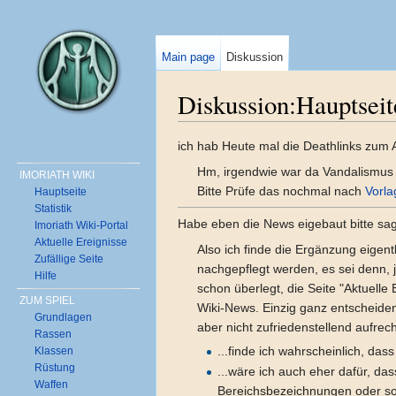
Main page
Diskussion
Diskussion:Hauptseit
Wechseln zu:
Navigation
,
Suche
ich hab Heute mal die Deathlinks zum
Hm, irgendwie war da Vandalismus v
IMORIATH WIKI
Bitte Prüfe das nochmal nach
Vorla
Hauptseite
Statistik
Habe eben die News eigebaut bitte sa
Imoriath Wiki-Portal
Aktuelle Ereignisse
Also ich finde die Ergänzung eigent
Zufällige Seite
nachgepflegt werden, es sei denn, 
Hilfe
schon überlegt, die Seite "Aktuelle E
ZUM SPIEL
Wiki-News. Einzig ganz entscheiden
Grundlagen
aber nicht zufriedenstellend aufre
Rassen
...finde ich wahrscheinlich, da
Klassen
Rüstung
...wäre ich auch eher dafür, da
Waffen
Bereichsbezeichnungen oder so. 