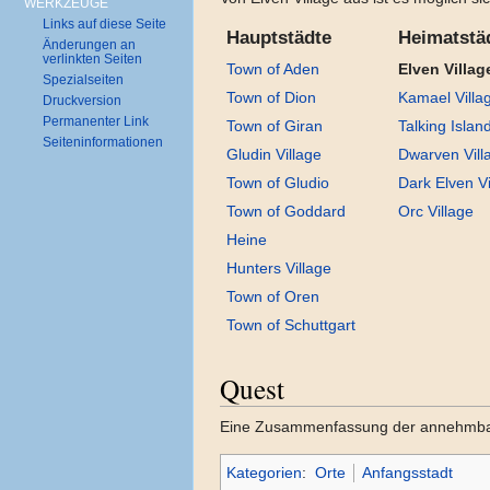
WERKZEUGE
Links auf diese Seite
Hauptstädte
Heimatstä
Änderungen an
verlinkten Seiten
Town of Aden
Elven Villag
Spezialseiten
Town of Dion
Kamael Villa
Druckversion
Permanenter Link
Town of Giran
Talking Island
Seiten­informationen
Gludin Village
Dwarven Vill
Town of Gludio
Dark Elven Vi
Town of Goddard
Orc Village
Heine
Hunters Village
Town of Oren
Town of Schuttgart
Quest
Eine Zusammenfassung der annehmbaren
Kategorien
:
Orte
Anfangsstadt