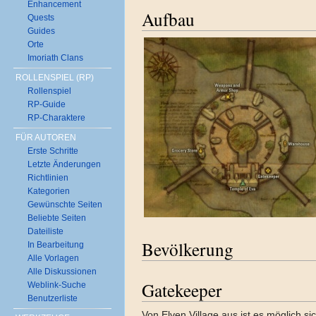
Enhancement
Aufbau
Quests
Guides
Orte
Imoriath Clans
ROLLENSPIEL (RP)
Rollenspiel
RP-Guide
RP-Charaktere
FÜR AUTOREN
Erste Schritte
Letzte Änderungen
Richtlinien
Kategorien
Gewünschte Seiten
Beliebte Seiten
Dateiliste
Bevölkerung
In Bearbeitung
Alle Vorlagen
Alle Diskussionen
Gatekeeper
Weblink-Suche
Benutzerliste
Von Elven Village aus ist es möglich si