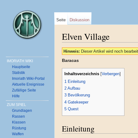
Seite
Diskussion
Elven Village
Wechseln zu:
Navigation
,
Suche
Hinweis:
Dieser Artikel wird noch bearbeit
Baracas
IMORIATH WIKI
Hauptseite
Statistik
Inhaltsverzeichnis
[
Verbergen
]
Imoriath Wiki-Portal
1
Einleitung
Aktuelle Ereignisse
2
Aufbau
Zufällige Seite
3
Bevölkerung
Hilfe
4
Gatekeeper
ZUM SPIEL
5
Quest
Grundlagen
Rassen
Klassen
Einleitung
Rüstung
Waffen