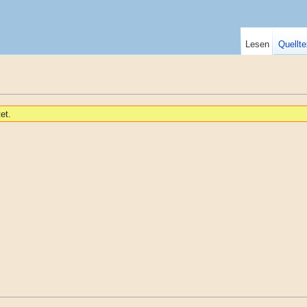
Lesen
Quellte
et.