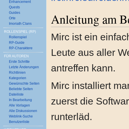
Enhancement
Quests
Guides
Anleitung am B
Orte
Imoriath Clans
ROLLENSPIEL (RP)
Mirc ist ein ein
Rollenspiel
RP-Guide
RP-Charaktere
Leute aus aller We
FÜR AUTOREN
Erste Schritte
antreffen kann.
Letzte Änderungen
Richtlinien
Kategorien
Mirc installiert 
Gewünschte Seiten
Beliebte Seiten
Dateiliste
zuerst die Softwa
In Bearbeitung
Alle Vorlagen
Alle Diskussionen
runterläd.
Weblink-Suche
Benutzerliste