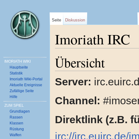
Seite
Diskussion
Imoriath IRC
Wechseln zu:
Navigation
,
Suche
Übersicht
IMORIATH WIKI
Hauptseite
Statistik
Server:
irc.euirc.
Imoriath Wiki-Portal
Aktuelle Ereignisse
Zufällige Seite
Channel:
#imoser
Hilfe
ZUM SPIEL
Grundlagen
Direktlink (z.B. f
Rassen
Klassen
Rüstung
irc://irc.euirc.de/
Waffen