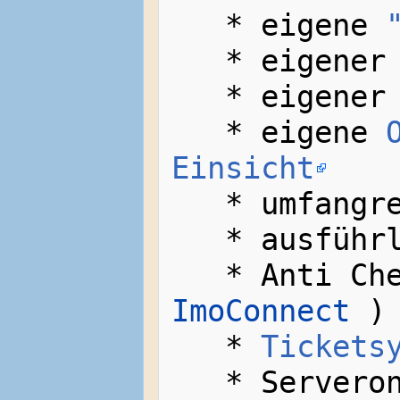
   * eigene 
   * eigener
   * eigener
   * eigene 
Einsicht
   * umfangreiche ImoWiki

   * ausfüh
ImoConnect
 )

   * 
Tickets
   * Serveronlineskript
