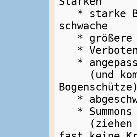
Stärken

   * starke Buffs überschreiben 
schwache

   * größere Party XP/SP Reichweite

   * Verbotene Namensliste

   * angepasste Bogengeschwindigkeit

     (und komplett überarbeiteter 
Bogenschütze)
   * abgeschwächtes Aggrosystem

   * Summons komplett überarbeitet

     (ziehen keine Exp, verbrauchen 
fast keine Kr