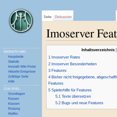
Seite
Diskussion
Imoserver Feat
Wechseln zu:
Navigation
,
Suche
Inhaltsverzeichnis
[
IMORIATH WIKI
Hauptseite
1
Imoserver Rates
Statistik
2
Imoserver Besonderheiten
Imoriath Wiki-Portal
3
Features
Aktuelle Ereignisse
Zufällige Seite
4
Bisher nicht freigegebene, abgeschaff
Hilfe
Features
ZUM SPIEL
5
Spielerhilfe für Features
Grundlagen
5.1
Texte übersetzen
Rassen
5.2
Bugs und neue Features
Klassen
Rüstung
Waffen