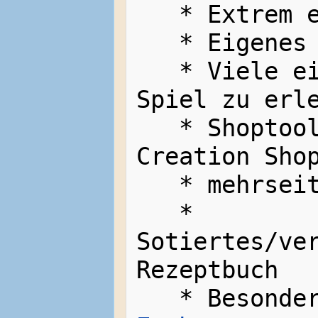
   * Extrem erhöhte WH Slots

   * Eigenes
   * Viele 
Spiel zu erle
   * Shoptool um Buy/Sell/Private 
Creation Shop
   * mehrseitiges Warenhaus

   * 
Sotiertes/ver
Rezeptbuch
