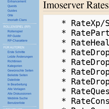
Imoserver Rates
Enhancement
Quests
Guides
Orte
Imoriath Clans
   * RateXp/Sp = 2.0

ROLLENSPIEL (RP)
   * RatePartyXp/Sp = 3.0

Rollenspiel
RP-Guide
   * RateHealXp/Sp = 2.0

RP-Charaktere
FÜR AUTOREN
   * RateDropAdena = 2

Erste Schritte
Letzte Änderungen
   * RateDropItems = 3

Richtlinien
Kategorien
   * RateDropSpoil = 3.5

Gewünschte Seiten
Beliebte Seiten
   * RateDropQuest = 2

Dateiliste
In Bearbeitung
   * RateQuestsRewardXp/Sp = 2

Alle Vorlagen
Alle Diskussionen
   * RateConsumableCost = 1

Weblink-Suche
Benutzerliste