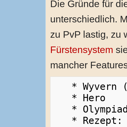
Die Gründe für di
unterschiedlich. 
zu PvP lastig, zu 
Fürstensystem
sie
mancher Features 
   * Wyvern (Flugdrachen)

   * Hero

   * Olympiade

   * Rezept: Leolin's Mold (-->ist 