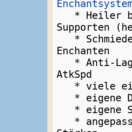
Enchantsyste
   * Heiler bekommen XP/SP für das 
Supporten (he
   * Schmiede bekommen XP für das 
Enchanten

   * Anti-Lag System für zu hohen 
AtkSpd

   * viele eingedeutschte Texte

   * eigene Droptabellen

   * eigene Spawnliste

   * angepasst Raidboss und Minion 