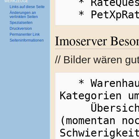
   * RateQuestsReward = 2

WERKZEUGE
Links auf diese Seite
Änderungen an
verlinkten Seiten
Spezialseiten
Druckversion
Imoserver Beso
Permanenter Link
Seiten­informationen
// Bilder wären gu
   * Warenhaus Sortierung mit 
Kategorien um
     Übersichtlichkeit zu steigern. 
(momentan noc
Schwierigkeit