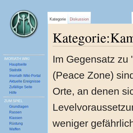
Kategorie
Diskussion
Kategorie:Ka
Wechseln zu:
Navigation
,
Suche
Im Gegensatz zu "
IMORIATH WIKI
Hauptseite
Statistik
(Peace Zone) sin
Imoriath Wiki-Portal
Aktuelle Ereignisse
Zufällige Seite
Orte, an denen si
Hilfe
ZUM SPIEL
Levelvoraussetzu
Grundlagen
Rassen
Klassen
weniger gefährlich
Rüstung
Waffen