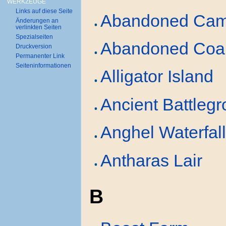
WERKZEUGE
Links auf diese Seite
Abandoned Ca
Änderungen an
verlinkten Seiten
Spezialseiten
Abandoned Coal
Druckversion
Permanenter Link
Seiten­informationen
Alligator Island
Ancient Battleg
Anghel Waterfal
Antharas Lair
B