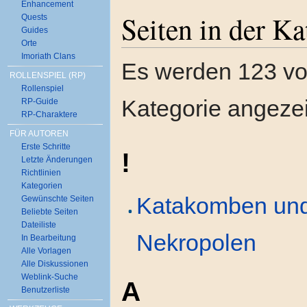
Enhancement
Seiten in der K
Quests
Guides
Orte
Imoriath Clans
Es werden 123 von
ROLLENSPIEL (RP)
Rollenspiel
Kategorie angezei
RP-Guide
RP-Charaktere
FÜR AUTOREN
Erste Schritte
!
Letzte Änderungen
Richtlinien
Kategorien
Katakomben un
Gewünschte Seiten
Beliebte Seiten
Dateiliste
Nekropolen
In Bearbeitung
Alle Vorlagen
Alle Diskussionen
Weblink-Suche
A
Benutzerliste