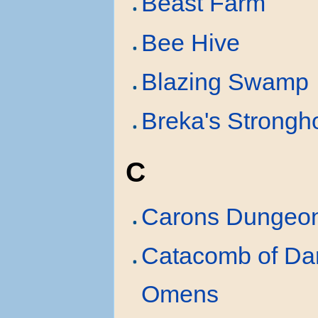
Beast Farm
Bee Hive
Blazing Swamp
Breka's Strongh
C
Carons Dungeo
Catacomb of Da
Omens