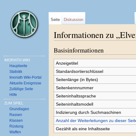
Seite
Diskussion
Informationen zu „Elve
Wechseln zu:
Navigation
,
Suche
Basisinformationen
IMORIATH WIKI
Anzeigetitel
Hauptseite
Standardsortierschlüssel
Statistik
Imoriath Wiki-Portal
Seitenlänge (in Bytes)
Aktuelle Ereignisse
Seitenkennnummer
Zufällige Seite
Hilfe
Seiteninhaltssprache
ZUM SPIEL
Seiteninhaltsmodell
Grundlagen
Indizierung durch Suchmaschinen
Rassen
Anzahl der Weiterleitungen zu dieser Seit
Klassen
Rüstung
Gezählt als eine Inhaltsseite
Waffen