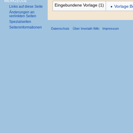
WERKZEUGE
Eingebundene Vorlage (1)
Vorlage:B
Links auf diese Seite
Änderungen an
verlinkten Seiten
Spezialseiten
Seiten­informationen
Datenschutz
Über Imoriath Wiki
Impressum