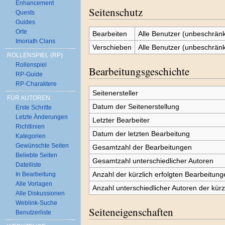
Enhancement
Seitenschutz
Quests
Guides
Orte
Bearbeiten
Alle Benutzer (unbeschränk
Imoriath Clans
Verschieben
Alle Benutzer (unbeschränk
ROLLENSPIEL (RP)
Rollenspiel
Bearbeitungsgeschichte
RP-Guide
RP-Charaktere
Seitenersteller
FÜR AUTOREN
Datum der Seitenerstellung
Erste Schritte
Letzte Änderungen
Letzter Bearbeiter
Richtlinien
Datum der letzten Bearbeitung
Kategorien
Gewünschte Seiten
Gesamtzahl der Bearbeitungen
Beliebte Seiten
Gesamtzahl unterschiedlicher Autoren
Dateiliste
Anzahl der kürzlich erfolgten Bearbeitung
In Bearbeitung
Alle Vorlagen
Anzahl unterschiedlicher Autoren der kürz
Alle Diskussionen
Weblink-Suche
Seiteneigenschaften
Benutzerliste