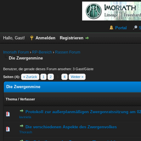
Portal
Hallo, Gast!
Anmelden
Registrieren
Imoriath Forum
›
RP-Bereich
›
Rassen Forum
Die Zwergenmine
Benutzer, die gerade dieses Forum ansehen: 3 Gast/Gäste
Seiten (4):
« Zurück
1
2
3
4
Weiter »
Die Zwergenmine
Thema
/
Verfasser
Protokoll zur außerplanmäßigen Zwergenratssitzung am 02
0 Bewertung(en) - 0 von 5 durchschnittlich
1
2
3
4
5
laviniela
Die verschiedenen Aspekte des Zwergenvolkes
0 Bewertung(en) - 0 von 5 durchschnittlich
1
2
3
4
5
Thorash