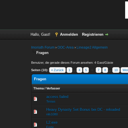
Hallo, Gast!
Anmelden
Registrieren
Imoriath Forum
›
OOC-Area
›
Lineage2 Allgemein
Fragen
Benutzer, die gerade dieses Forum ansehen: 4 Gast/Gäste
Seiten (10):
« Zurück
1
...
4
5
6
7
8
...
10
Wei
Fragen
Thema
/
Verfasser
access failed
0 Bewertung(en) - 0 von
1
Tesius
Heavy Dynasty Set Bonus bei DC - reloaded
0 Bewertung(en) - 0 von
1
nils1080
L2.exe
0 Bewertung(en) - 0 von
1
Forte