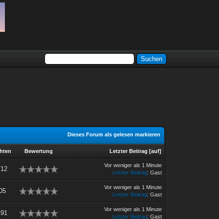
Dieses Forum als gelesen markieren
hten
Bewertung
Letzter Beitrag
[
auf
]
Vor weniger als 1 Minute
712
Letzter Beitrag
: Gast
Vor weniger als 1 Minute
05
Letzter Beitrag
: Gast
Vor weniger als 1 Minute
191
Letzter Beitrag
: Gast