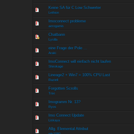
Keine SA für C Low Schwerter
0 Bewertung(en) - 0 von
1
Lethion
Imoconnect probleme
0 Bewertung(en) - 0 von
1
aerogamis
Chatbann
0 Bewertung(en) - 0 von
1
Lysilla
eine Frage der Pole ...
0 Bewertung(en) - 0 von
1
Araki
ImoConnect will einfach nicht laufen
0 Bewertung(en) - 0 von
1
Shirokage
Lineage2 + Win7 = 100% CPU Last
0 Bewertung(en) - 0 von
1
Raziell
Forgotten Scrolls
0 Bewertung(en) - 0 von
1
Trixi
Imogramm Nr. 13?
0 Bewertung(en) - 0 von
1
Ryos
Imo Connect Update
0 Bewertung(en) - 0 von
1
Liskaya
Allg. Elemental Attribut
0 Bewertung(en) - 0 von
1
nils1080