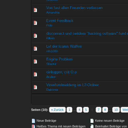
Von fast allen Freunden verlassen
0 Bewertung(en) - 0 von
1
Amandria
Event Feedback
0 Bewertung(en) - 0 von
1
Polo
disconnect und seitdem "hacking software" fund
0 Bewertung(en) - 0 von
1
Kilken
Lvl der Icarus Waffen
0 Bewertung(en) - 0 von
1
nils1080
Engine Problem
0 Bewertung(en) - 0 von
1
Sharkir
einloggen, crit O.o
0 Bewertung(en) - 0 von
1
Araline
Virenfundmeldung im L2-Ordner
0 Bewertung(en) - 0 von
1
Dakonta
Seiten (10):
« Zurück
1
...
4
5
6
7
8
...
10
Wei
Neue Beiträge
Keine neuen Beiträge
Heißes Thema mit neuen Beiträgen
Beinhaltet Beiträge von