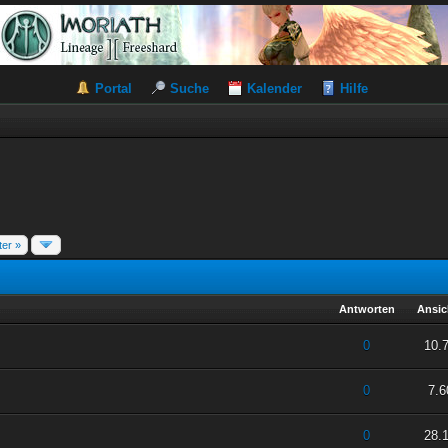
Portal
Suche
Kalender
Hilfe
ter »
Antworten
Ansic
 5 durchschnittlich
2
3
4
5
0
10.
 5 durchschnittlich
2
3
4
5
0
7.6
 5 durchschnittlich
2
3
4
5
0
28.