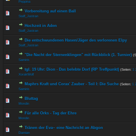
Peppina
Vorbereitung auf einen Ball
0 Bewertung(en) - 0 von 5 durchschnittlich
1
2
3
4
5
Staff_Jastran
Hochzeit in Aden
0 Bewertung(en) - 0 von 5 durchschnittlich
1
2
3
4
5
Staff_Jastran
Die entschwundenen Hasen/Jäger des verlorenen Elpy
0 Bewertung(en) - 0 von 5 durchschnittlich
1
2
3
4
5
Staff_Jastran
"Die Nacht der Sternenklingen" mit Rückblick (1. Turnier)
(S
0 Bewertung(en) - 0 von 5 durchschnittlich
1
2
3
4
5
Samiris
tgl. 19 Uhr: Dion - Das belebte Dorf (RP Treffpunkt)
(Seiten:
1
0 Bewertung(en) - 0 von 5 durchschnittlich
1
2
3
4
5
XorakWolf
Maphrs Kraft und Corax' Zauber - Teil I: Die Suche
(Seiten:
1
0 Bewertung(en) - 0 von 5 durchschnittlich
1
2
3
4
5
Samiris
Bluttag
0 Bewertung(en) - 0 von 5 durchschnittlich
1
2
3
4
5
Mondin
Für alle Orks - Tag der Ehre
0 Bewertung(en) - 0 von 5 durchschnittlich
1
2
3
4
5
Mondin
Tränen der Eva~ eine Nachricht an Abgon
0 Bewertung(en) - 0 von 5 durchschnittlich
1
2
3
4
5
Damian