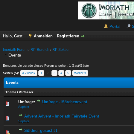
Portal
Hallo, Gast!
Anmelden
Registrieren
Imoriath Forum
›
RP-Bereich
›
RP Sektion
Events
Benutzer, die gerade dieses Forum ansehen: 1 Gast/Gäste
Seiten (5):
« Zurück
1
2
3
4
5
Weiter »
Events
Thema
/
Verfasser
Umfrage:
Umfrage - Märchenevent
0 Bewertung(en) - 0 von 5 durchschnittlich
1
2
3
4
5
Saphier
Advent Advent - Imoriath Fairytale Event
0 Bewertung(en) - 0 von 5 durchschnittlich
1
2
3
4
5
Saphier
Söldner gesucht !
0 Bewertung(en) - 0 von 5 durchschnittlich
1
2
3
4
5