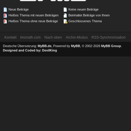
Neue Beiträge
Keine neuen Beiträge
Heißes Thema mit neuen Beiträgen
Beinhaltet Beiträge von Ihnen
Heißes Thema ohne neue Beiträge
Geschlossenes Thema
Kontakt
Imoriath.com
Nach oben
Archiv-Modus
RSS-Synchronisation
Deutsche Übersetzung:
MyBB.de
, Powered by
MyBB
, © 2002-2026
MyBB Group
.
Designed and Coded by:
DevilKing